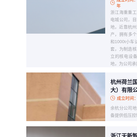
年
浙江海重重工
电城公司，目
地，近靠杭州
产，拥有多个
和1000t
套，为制造核
立的核电设
地，为公司承
杭州荷兰国
大）有限
成立时间：
余杭分公司地
备提供低压控
浙江天新