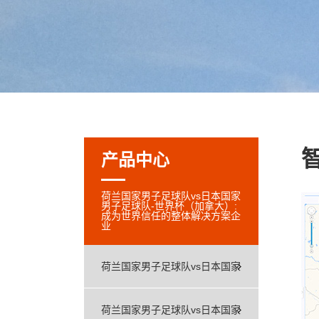
产品中心
荷兰国家男子足球队vs日本国家
男子足球队-世界杯（加拿大）:
成为世界信任的整体解决方案企
业
荷兰国家男子足球队vs日本国家
男子足球队-世界杯（加拿大）:
荷兰国家男子足球队vs日本国家