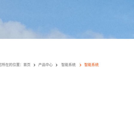
您所在的位置：
首页
产品中心
智能系统
智能系统