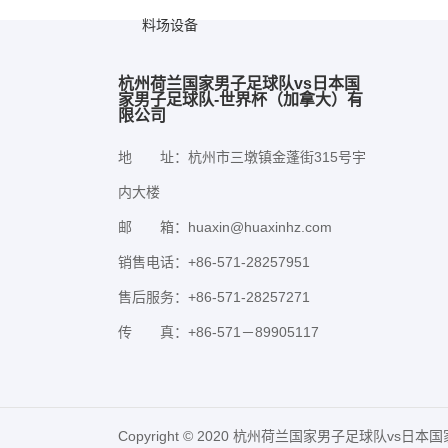
料场设备
杭州荷兰国家男子足球队vs日本国
家男子足球队-世界杯（加拿大）有
限公司
地 址：杭州市三墩镇金蓬街315号宇
内大楼
邮 箱：
huaxin@huaxinhz.com
销售电话：+86-571-28257951
售后服务：+86-571-28257271
传 真：+86-571－89905117
Copyright © 2020 杭州荷兰国家男子足球队vs日