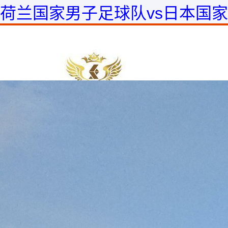
荷兰国家男子足球队vs日本国