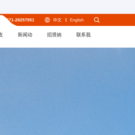
-571-28257951
中文
English
支
新闻动
招贤纳
联系我
态
士
们