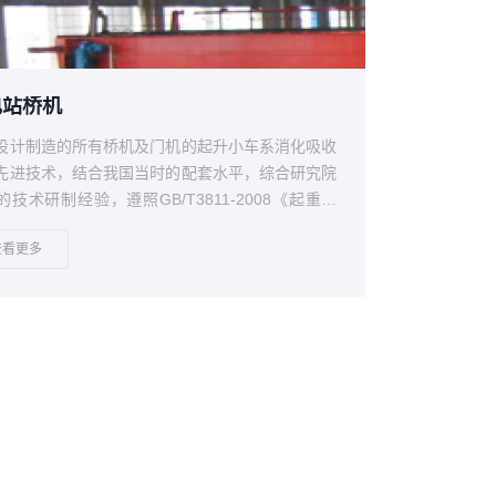
电站桥机
设计制造的所有桥机及门机的起升小车系消化吸收
先进技术，结合我国当时的配套水平，综合研究院
的技术研制经验，遵照GB/T3811-2008《起重机
规范》、GB/T14405-2011《通用桥式起重机》等
查看更多
，同时参照国外有关起重机标准及欧洲搬运协会主
式起重机机型研制而成，节能减排，经济环保，特
合地下厂房、新型工厂及大吨位贵重物件的吊装、
就位工作。公司首台台桥机为1990年研发、1992
入生产的宁波北仑电厂80/20t桥式起重机，公司首
门机为1994年向富春江发电厂提供的2×20t尾水门
近三十年的发展，已向国内外众多优质客户提供千
桥机和门机设备，是目前业内最先进、最成熟的低
小车结构。目前制造过的单小车桥机最大额定起重
00t，双小车桥机最大额定起重量为500t+500t,具