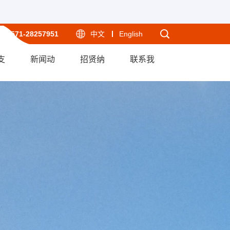
-571-28257951
中文
English
支
新闻动
招贤纳
联系我
态
士
们