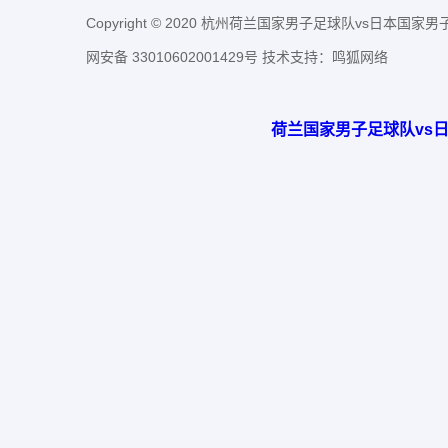
Copyright © 2020 杭州荷兰国家男子足球队vs日本国
网安备 33010602001429号 技术支持：
鸣狐网络
荷兰国家男子足球队vs