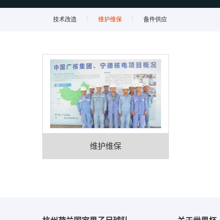
技术改造
维护维保
备件供应
维护维保