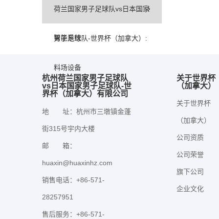
电气系统
男子足球队-世界杯（加拿大）:
荷兰国家男子足球队vs日本国家
智能系统
男子足球队-世界杯（加拿大）:
料场设备
杭州荷兰国家男子足球队
关于世界杯
vs日本国家男子足球队-世
（加拿大）
界杯（加拿大）有限公司
关于世界杯
地 址：杭州市三墩镇金蓬
（加拿大）
街315号宇内大楼
公司资质
邮 箱：
公司荣誉
huaxin@huaxinhz.com
旗下公司
销售电话：+86-571-
企业文化
28257951
售后服务：+86-571-