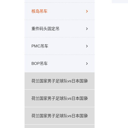
20
GB/T
核电设备
核岛吊车
机》、N
专用
重件码头固定吊
出的
熟，
合核
PMC吊车
装、
机为2
BOP吊车
产的巴
车，
20
荷兰国家男子足球队vs日本国家
450/
年的
男子足球队-世界杯（加拿大）:
荷兰国家男子足球队vs日本国家
户提供
前制造
56m
环保设备
男子足球队-世界杯（加拿大）:
荷兰国家男子足球队vs日本国家