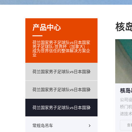
核
产品中心
荷兰国家男子足球队vs日本国家
男子足球队-世界杯（加拿大）:
成为世界信任的整体解决方案企
业
荷兰国家男子足球队vs日本国家
男子足球队-世界杯（加拿大）:
荷兰国家男子足球队vs日本国家
核岛
公司
桥门
港口设备
男子足球队-世界杯（加拿大）:
荷兰国家男子足球队vs日本国家
进技
熟技
桥门机设备
男子足球队-世界杯（加拿大）:
查
常规岛吊车
可靠性