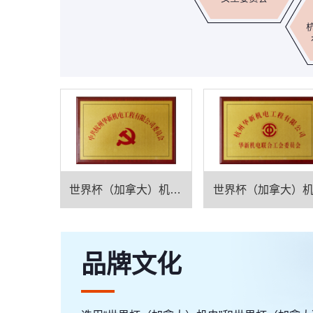
世界杯（加拿大）机电党委
品牌文化