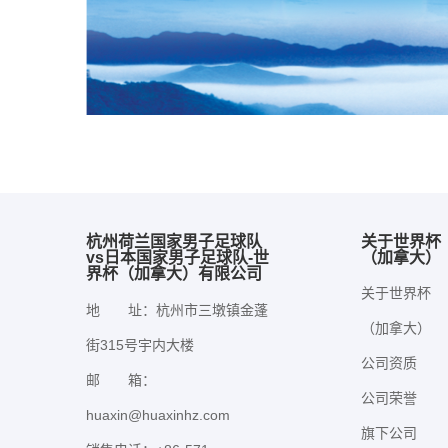
杭州荷兰国家男子足球队
关于世界杯
vs日本国家男子足球队-世
（加拿大）
界杯（加拿大）有限公司
关于世界杯
地 址：杭州市三墩镇金蓬
（加拿大）
街315号宇内大楼
公司资质
邮 箱：
公司荣誉
huaxin@huaxinhz.com
旗下公司