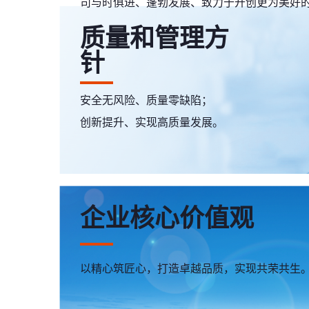
司与时俱进、蓬勃发展、致力于开创更为美好
质量和管理方
针
安全无风险、质量零缺陷；
创新提升、实现高质量发展。
企业核心价值观
以精心筑匠心，打造卓越品质，实现共荣共生