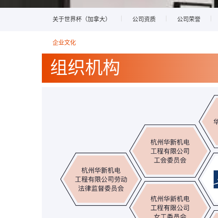
关于世界杯（加拿大）
公司资质
公司荣誉
企业文化
组织机构