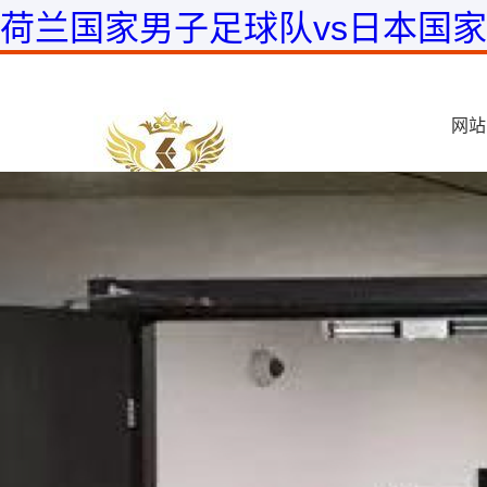
荷兰国家男子足球队vs日本国
网站
首页