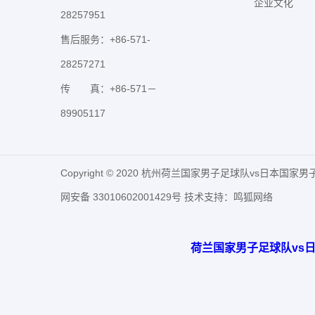
企业文化
28257951
售后服务：+86-571-
28257271
传 真：+86-571－
89905117
Copyright © 2020 杭州荷兰国家男子足球队vs日本国
网安备 33010602001429号 技术支持：
鸣狐网络
荷兰国家男子足球队vs