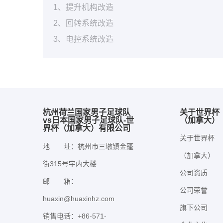
1、提升机构改造
2、回转系统改造
3、电控系统改造
1、专业的技术设计团队
2、先进的制造工厂与成套车间
3、大量实际应用案例
杭州荷兰国家男子足球队
关于世界杯
vs日本国家男子足球队-世
（加拿大）
4、资深施工队伍
界杯（加拿大）有限公司
关于世界杯
5、专业售后服务团队
地 址：杭州市三墩镇金蓬
（加拿大）
街315号宇内大楼
公司资质
邮 箱：
公司荣誉
huaxin@huaxinhz.com
旗下公司
销售电话：+86-571-