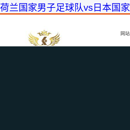
荷兰国家男子足球队vs日本国
网站
首页