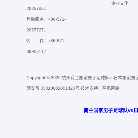
企业文化
28257951
售后服务：+86-571-
28257271
传 真：+86-571－
89905117
Copyright © 2020 杭州荷兰国家男子足球队vs日本国
网安备 33010602001429号 技术支持：
鸣狐网络
荷兰国家男子足球队vs