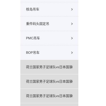
核电设备
核岛吊车
重件码头固定吊
PMC吊车
BOP吊车
荷兰国家男子足球队vs日本国家
男子足球队-世界杯（加拿大）:
荷兰国家男子足球队vs日本国家
环保设备
男子足球队-世界杯（加拿大）:
荷兰国家男子足球队vs日本国家