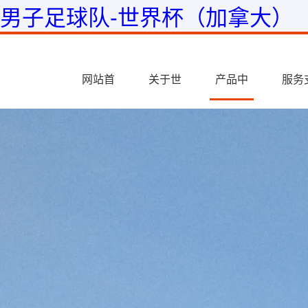
家男子足球队-世界杯（加拿大）
销售热线：+86
网站首
关于世
产品中
服务
页
界杯
心
持
（加拿
大）