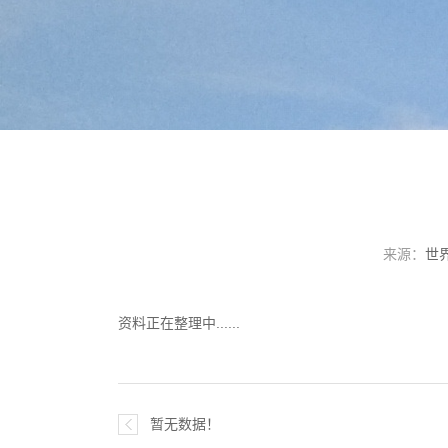
来源：
世
资料正在整理中......
暂无数据！