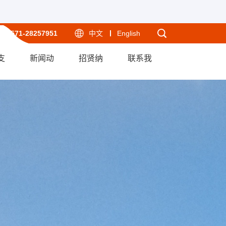
-571-28257951
中文
English
支
新闻动
招贤纳
联系我
态
士
们