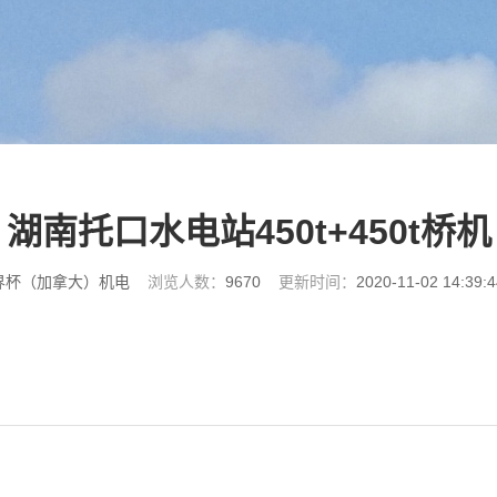
湖南托口水电站450t+450t桥机
界杯（加拿大）机电
浏览人数：
9670
更新时间：
2020-11-02 14:39:4