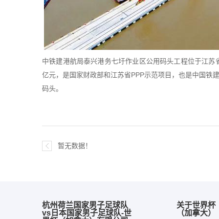
中铁建港航局泰兴港务七圩作业区公用码头工程位于江苏省
亿元，是国家财政部和江苏省PPP示范项目，也是中国铁
码头。
暂无数据！
杭州荷兰国家男子足球队
关于世界杯
vs日本国家男子足球队-世
（加拿大）