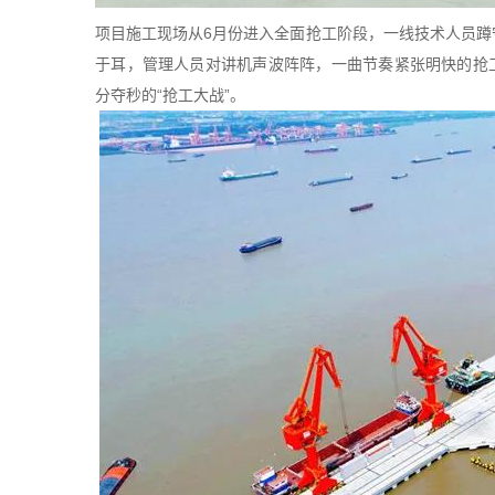
项目施工现场从6月份进入全面抢工阶段，一线技术人员
于耳，管理人员对讲机声波阵阵，一曲节奏紧张明快的抢工
分夺秒的“抢工大战”。