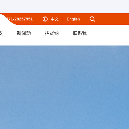
-571-28257951
中文
English
支
新闻动
招贤纳
联系我
态
士
们