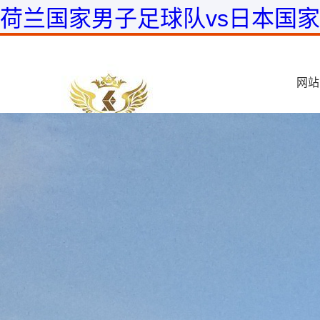
荷兰国家男子足球队vs日本国
网站
首页