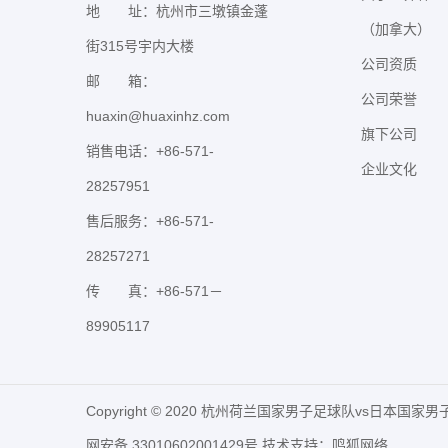
地 址：杭州市三墩镇金蓬
（加拿大）
街315号宇内大楼
公司资质
邮 箱：
公司荣誉
huaxin@huaxinhz.com
旗下公司
销售电话：+86-571-
企业文化
28257951
售后服务：+86-571-
28257271
传 真：+86-571－
89905117
Copyright © 2020 杭州荷兰国家男子足球队vs日本国
网安备 33010602001429号 技术支持：
鸣狐网络