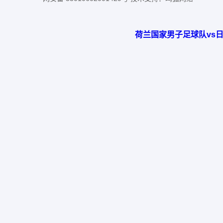
荷兰国家男子足球队vs